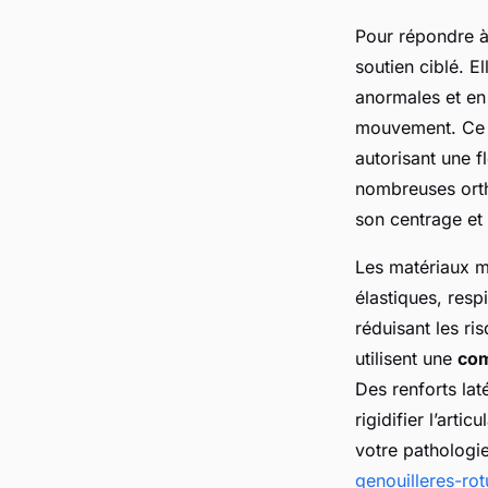
Pour répondre à 
soutien ciblé. El
anormales et en
mouvement. Ce m
autorisant une f
nombreuses orthè
son centrage et 
Les matériaux mo
élastiques, res
réduisant les ri
utilisent une
com
Des renforts lat
rigidifier l’art
votre patholog
genouilleres-ro