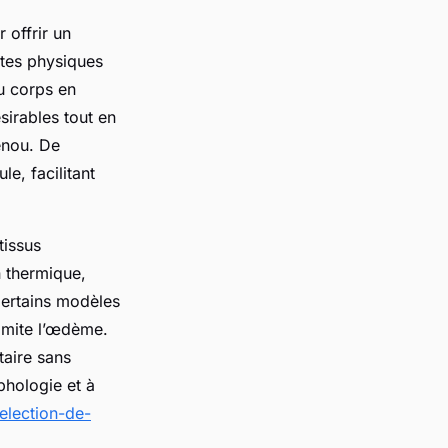
 offrir un
intes physiques
du corps en
irables tout en
genou. De
e, facilitant
tissus
n thermique,
Certains modèles
limite l’œdème.
taire sans
rphologie et à
selection-de-