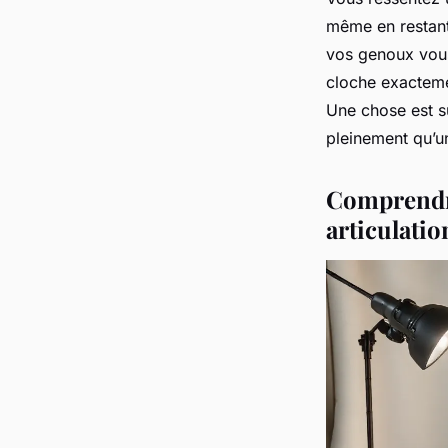
même en restant
vos genoux vous 
cloche exacteme
Une chose est sû
pleinement qu’u
Comprendre
articulatio