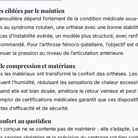
s ciblées par le maintien
genouillère dépend fortement de la condition médicale sous-
es au syndrome rotulien, une orthèse avec une bonne stabilit
cas d’instabilité avérée, un modèle plus structuré, avec renf
ommandé. Pour l’arthrose fémoro-patellaire, l’objectif est de
énuer la pression au niveau de l’articulation antérieure.
de compression et matériaux
 les matériaux ont transformé le confort des orthèses. Les 
uent l’humidité, réduisant les sensations de chaleur excessi
nd elle est bien dosée, améliore le retour veineux et peut l
mploi de certifications médicales garantit que ces disposit
tes d’efficacité et de sécurité.
confort au quotidien
 conçue ne se contente pas de maintenir : elle s’adapte. L
 sangles réglables et la précision du centrage rotulien con