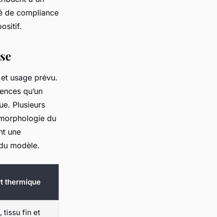
lé de compliance
ositif.
èse
t et usage prévu.
gences qu’un
ue. Plusieurs
la morphologie du
nt une
é du modèle.
rt thermique
 tissu fin et