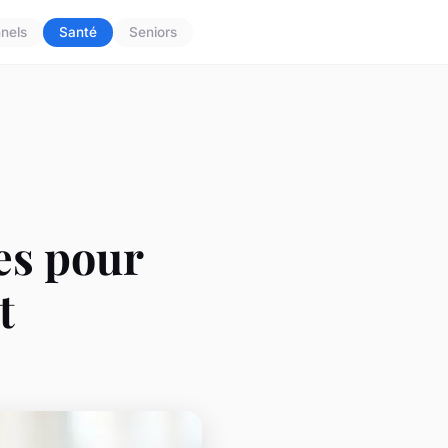
nnels
Santé
Seniors
es pour
t