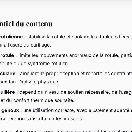
entiel du contenu
rotulienne
: stabilise la rotule et soulage les douleurs liée
 à l’usure du cartilage.
 rotule
: limite les mouvements anormaux de la rotule, partic
abilité ou de syndrome rotulien.
iculaire
: améliore la proprioception et répartit les contrain
 pendant l’activité physique.
uillère
: dépend du niveau de soutien nécessaire, de l’usag
 et du confort thermique souhaité.
n genoux
: une utilisation correcte, avec ajustement adapté e
écupération sans affaiblir les muscles.
ne douleur sourde sous la rotule en montant les escaliers,