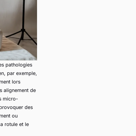
es pathologies
en, par exemple,
ement lors
ais alignement de
s micro-
 provoquer des
ement ou
a rotule et le