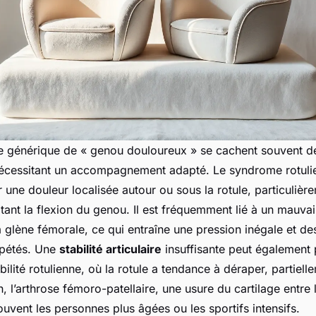
me générique de « genou douloureux » se cachent souvent d
nécessitant un accompagnement adapté. Le syndrome rotuli
 une douleur localisée autour ou sous la rotule, particulièr
icitant la flexion du genou. Il est fréquemment lié à un mauv
a glène fémorale, ce qui entraîne une pression inégale et de
épétés. Une
stabilité articulaire
insuffisante peut également
bilité rotulienne, où la rotule a tendance à déraper, partiell
, l’arthrose fémoro-patellaire, une usure du cartilage entre l
uvent les personnes plus âgées ou les sportifs intensifs.