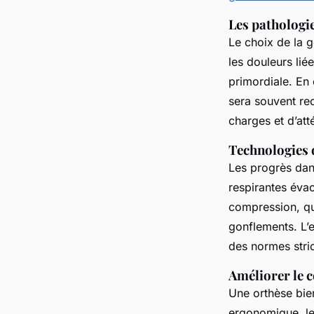
Les pathologie
Le choix de la 
les douleurs lié
primordiale. En 
sera souvent rec
charges et d’att
Technologies 
Les progrès dans
respirantes évac
compression, qua
gonflements. L’e
des normes stric
Améliorer le 
Une orthèse bien
ergonomique, les