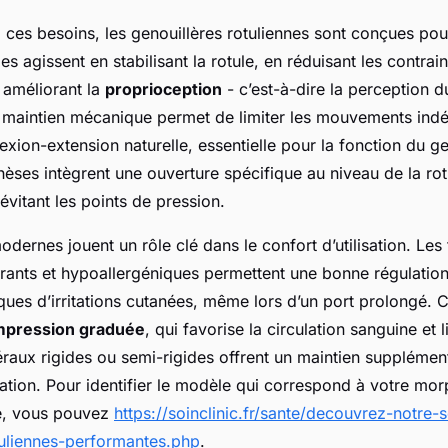
ces besoins, les genouillères rotuliennes sont conçues pour
les agissent en stabilisant la rotule, en réduisant les contra
 améliorant la
proprioception
- c’est-à-dire la perception 
aintien mécanique permet de limiter les mouvements indés
lexion-extension naturelle, essentielle pour la fonction du 
ses intègrent une ouverture spécifique au niveau de la rotul
évitant les points de pression.
dernes jouent un rôle clé dans le confort d’utilisation. Les 
pirants et hypoallergéniques permettent une bonne régulatio
sques d’irritations cutanées, même lors d’un port prolongé. 
pression graduée
, qui favorise la circulation sanguine et 
éraux rigides ou semi-rigides offrent un maintien supplémen
iculation. Pour identifier le modèle qui correspond à votre mo
ie, vous pouvez
https://soinclinic.fr/sante/decouvrez-notre-
tuliennes-performantes.php
.