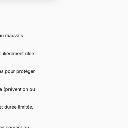
s au mauvais
ulièrement utile
tes pour protéger
e (prévention ou
t durée limitée,
 en courant ou