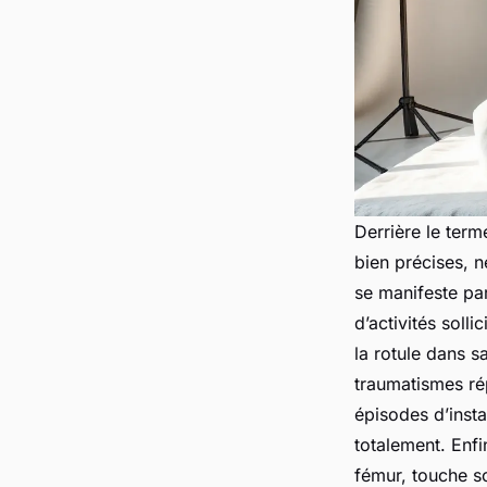
Derrière le ter
bien précises, 
se manifeste par
d’activités soll
la rotule dans s
traumatismes r
épisodes d’insta
totalement. Enfin
fémur, touche so