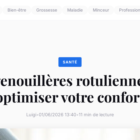
Bien-être
Grossesse
Maladie
Minceur
Professio
SANTÉ
genouillères rotulienn
optimiser votre confor
Luigi
•
01/06/2026 13:40
•
11 min de lecture