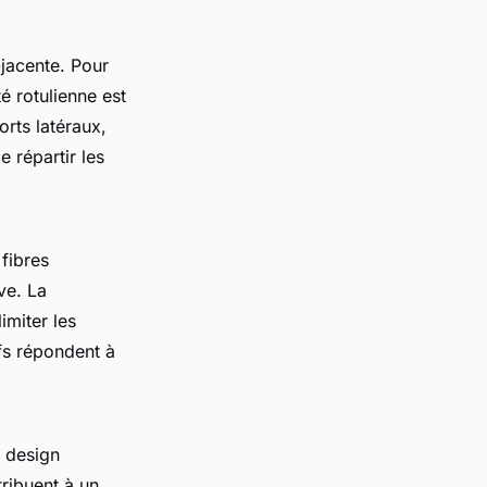
jacente. Pour
é rotulienne est
orts latéraux,
 répartir les
fibres
ve. La
imiter les
ifs répondent à
e design
tribuent à un