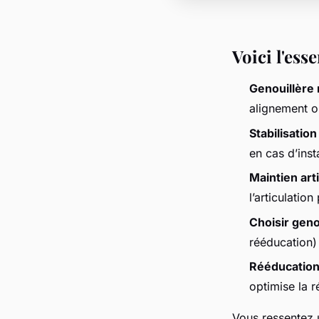
Voici l'ess
Genouillère 
alignement ou
Stabilisation
en cas d’inst
Maintien art
l’articulation
Choisir geno
rééducation)
Rééducatio
optimise la r
Vous ressentez u