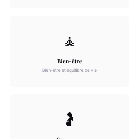
🧘
Bien-être
Bien-être et équilibre de vie
🤰